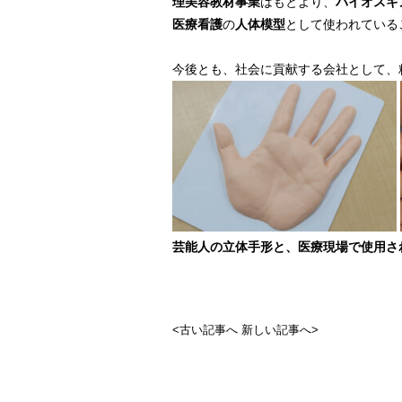
理美容教材事業
はもとより、
バイオスキ
医療看護
の
人体模型
として使われている
今後とも、社会に貢献する会社として、
芸能人の立体手形と、医療現場で使用さ
<古い記事へ
新しい記事へ>